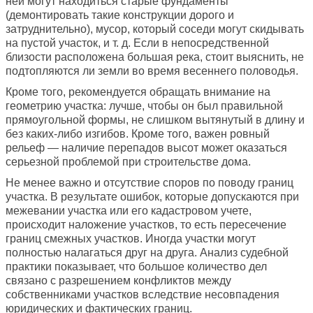
ней могут находиться старые фундаменты
(демонтировать такие конструкции дорого и
затруднительно), мусор, который соседи могут скидывать
на пустой участок, и т. д. Если в непосредственной
близости расположена большая река, стоит выяснить, не
подтопляются ли земли во время весеннего половодья.
Кроме того, рекомендуется обращать внимание на
геометрию участка: лучше, чтобы он был правильной
прямоугольной формы, не слишком вытянутый в длину и
без каких-либо изгибов. Кроме того, важен ровный
рельеф — наличие перепадов высот может оказаться
серьезной проблемой при строительстве дома.
Не менее важно и отсутствие споров по поводу границ
участка. В результате ошибок, которые допускаются при
межевании участка или его кадастровом учете,
происходит наложение участков, то есть пересечение
границ смежных участков. Иногда участки могут
полностью налагаться друг на друга. Анализ судебной
практики показывает, что большое количество дел
связано с разрешением конфликтов между
собственниками участков вследствие несовпадения
юридических и фактических границ.