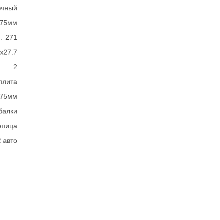
очный
375мм
271
7х27.7
2
плита
375мм
балки
епица
2 авто