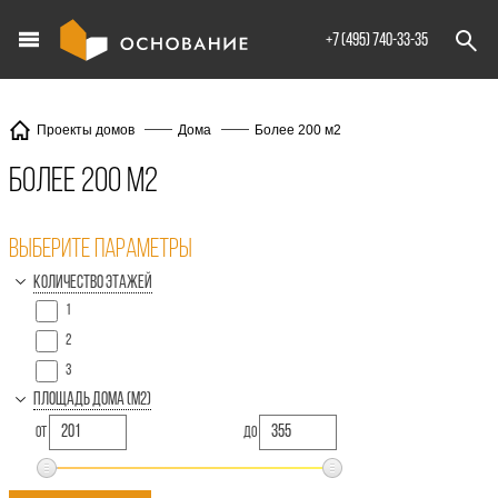
info@XXX.ru
+7 (495) 740-33-35
Более 200 м2
Проекты домов
Дома
Более 200 м2
Выберите параметры
Количество этажей
1
2
3
Площадь дома (м2)
от
до