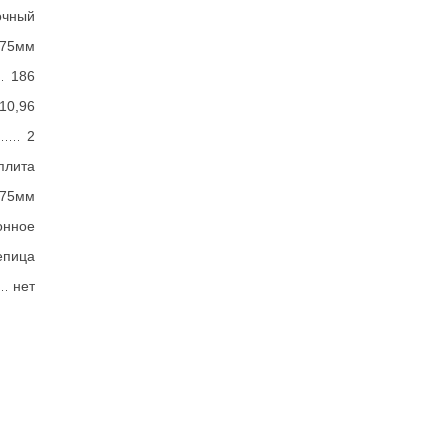
очный
375мм
186
 10,96
2
плита
375мм
онное
епица
нет