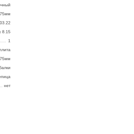
очный
375мм
03.22
х 8.15
1
плита
375мм
балки
епица
нет