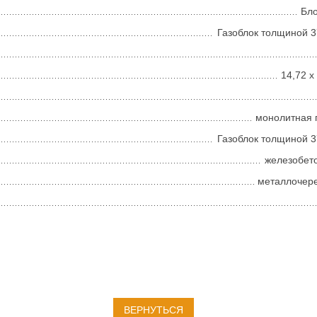
Бл
Газоблок толщиной 
14,72 х
монолитная 
Газоблок толщиной 
железобет
металлочер
ВЕРНУТЬСЯ