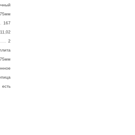
очный
375мм
167
 11,02
2
плита
375мм
онное
епица
есть