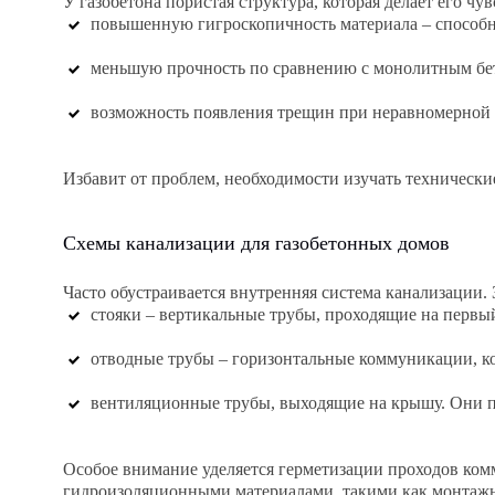
У газобетона пористая структура, которая делает его 
повышенную гигроскопичность материала – способно
меньшую прочность по сравнению с монолитным бе
возможность появления трещин при неравномерной н
Избавит от проблем, необходимости изучать технически
Схемы канализации для газобетонных домов
Часто обустраивается внутренняя система канализации. 
стояки – вертикальные трубы, проходящие на первый
отводные трубы – горизонтальные коммуникации, ко
вентиляционные трубы, выходящие на крышу. Они 
Особое внимание уделяется герметизации проходов комм
гидроизоляционными материалами, такими как монтажн