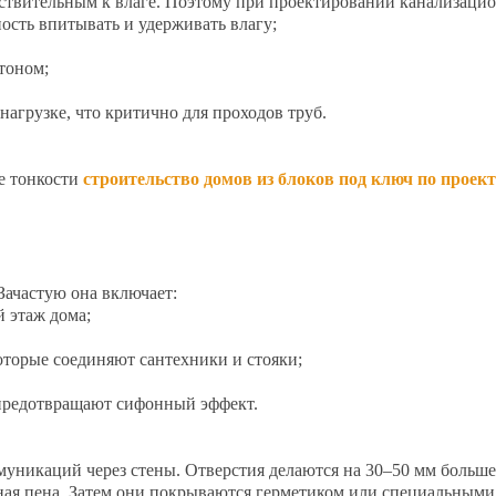
чувствительным к влаге. Поэтому при проектировании канализаци
сть впитывать и удерживать влагу;
тоном;
агрузке, что критично для проходов труб.
е тонкости
строительство домов из блоков под ключ по проек
Зачастую она включает:
 этаж дома;
торые соединяют сантехники и стояки;
предотвращают сифонный эффект.
уникаций через стены. Отверстия делаются на 30–50 мм больше 
ая пена. Затем они покрываются герметиком или специальными