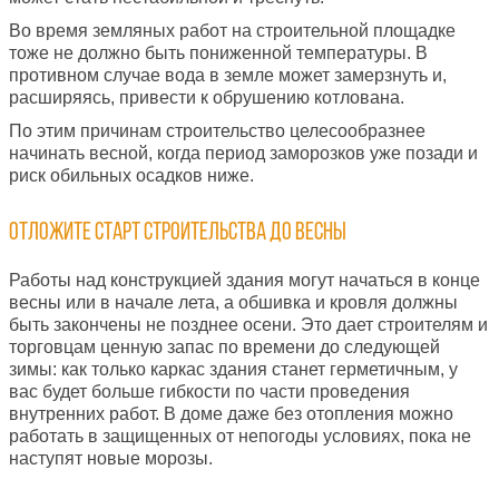
Во время земляных работ на строительной площадке
тоже не должно быть пониженной температуры.
В
противном случае вода в земле может замерзнуть и,
расширяясь, привести к обрушению котлована.
По эт
им причинам
строительство целесообразнее
начинать весной, когда период заморозков уже позади и
риск обильных осадков ниже.
Отложите старт строительства до весны
Работы над конструкцией здания могут начаться в
конце
весны или в
начале лета, а обшивка и кровля должны
быть закончены не позднее осени. Это дает строителям и
торговцам ценную
запас по
времени до следующей
зимы:
к
ак только каркас здания станет герметичным, у
вас будет больше гибкости
по части проведения
внутренних работ. В доме
даже
без отопления можно
работать
в защищенных
от непогоды
условиях
, пока не
наступят новые морозы.