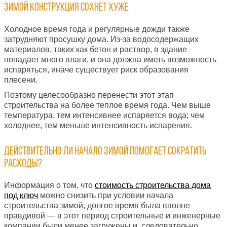
Зимой конструкция сохнет хуже
Холодное время года и регулярные дожди также
затрудняют просушку дома. Из-за водосодержащих
материалов, таких как бетон и раствор, в здание
попадает много влаги, и она должна иметь возможность
испаряться
, иначе существует риск образования
плесен
и.
Поэтому целесообразно перенести этот этап
строительства на более теплое время года. Чем выше
температура, тем
интенсивнее испаряется вода; чем
холоднее,
тем меньше
интенсивность испарения.
Действительно ли начало зимой помогает сократить
расходы?
Информация о том, что
стоимость строительства дома
под ключ
можно снизить при условии
начала
строительства зимой, долгое время
была вполне
правдивой —
в это
т период
строительные и инженерные
компании
были
менее загружены и, следовательно,